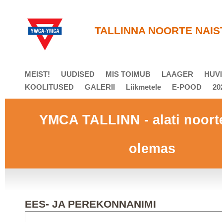
T
ALLINNA NOORTE NAIS
MEIST!
UUDISED
MIS TOIMUB
LAAGER
HUVI
KOOLITUSED
GALERII
Liikmetele
E-POOD
20
YMCA TALLINN - alati noort
olemas
EES- JA PEREKONNANIMI